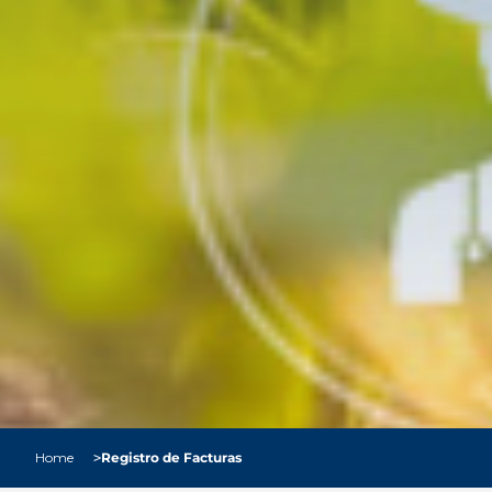
Sobrescribir enlaces de ayuda a
Home
Registro de Facturas