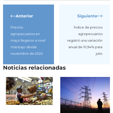
Anterior
Siguiente
Precios
Índice de precios
agropecuarios en
agropecuarios
mayo llegaron a nivel
registró una variación
más bajo desde
anual de 10,94% para
noviembre de 2020
julio
Noticias relacionadas