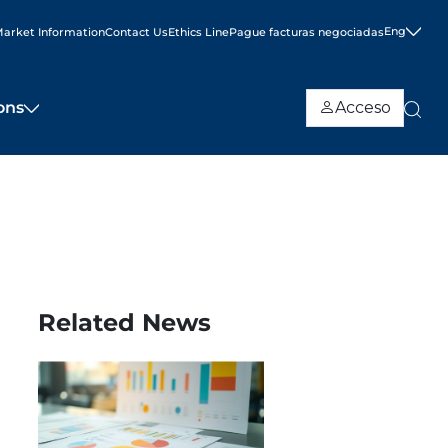
Eng
arket Information
Contact Us
Ethics Line
Pague facturas negociadas
ons
Acceso
Related News