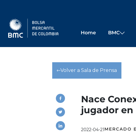
Skip to main content
Home
BMC
Volver a Sala de Prensa
Nace Conex
jugador en 
MERCADO 
2022-04-21