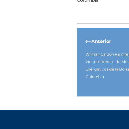
Colombia.
Anterior
Wilman Garzón Ramíre
Vicepresidente de Me
Energéticos de la Bols
Colombia